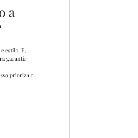
o a
?
 estilo. E, 
ra garantir 
isso prioriza o 