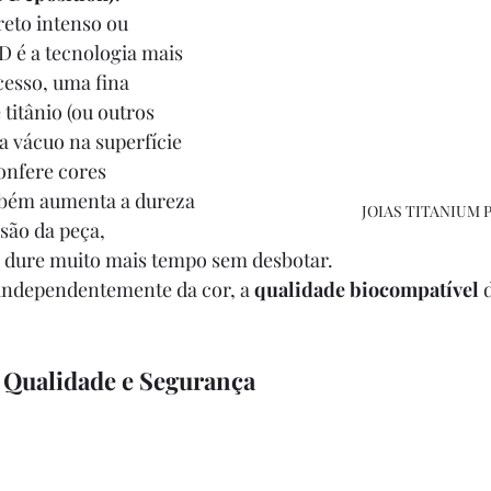
eto intenso ou 
D é a tecnologia mais 
esso, uma fina 
titânio (ou outros 
a vácuo na superfície 
confere cores 
mbém aumenta a dureza 
JOIAS TITANIUM 
asão da peça, 
r dure muito mais tempo sem desbotar.
independentemente da cor, a 
qualidade biocompatível
 
 Qualidade e Segurança