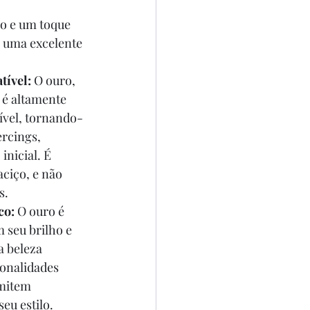
o e um toque 
o uma excelente 
tível:
 O ouro, 
, é altamente 
ível, tornando-
rcings, 
inicial. É 
ciço, e não 
s.
co:
 O ouro é 
seu brilho e 
a beleza 
tonalidades 
mitem 
eu estilo.