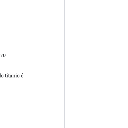
PVD
do titânio é 