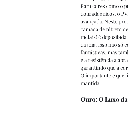
Para cores como o pr
dourados ricos, o PV
avançada. Neste proc
camada de nitreto de 
metais) é depositada 
da joia. Isso não só 
fantásticas, mas ta
e a resistência à abr
garantindo que a co
O importante é que, 
mantida.
Ouro: O Luxo da