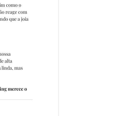
sim como o 
não reage com 
ndo que a joia 
nossa 
e alta 
 linda, mas 
cing merece o 