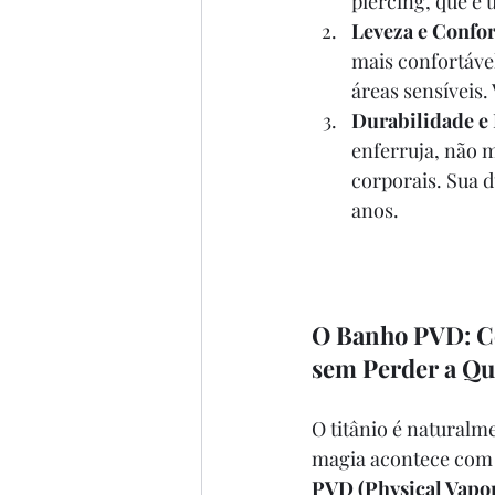
piercing, que é 
Leveza e Confor
mais confortáve
áreas sensíveis.
Durabilidade e 
enferruja, não 
corporais. Sua d
anos.
O Banho PVD: Co
sem Perder a Qu
O titânio é naturalm
magia acontece com 
PVD (Physical Vapo