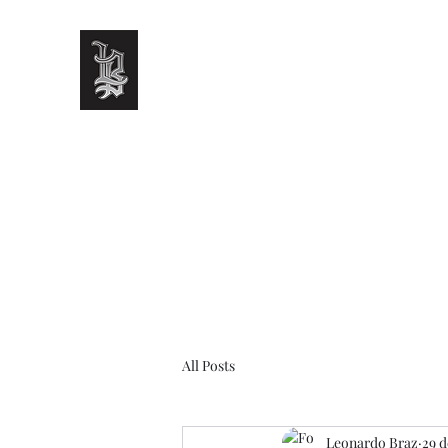
LEO BRAZ TATTOO
Onde o sentimento se transforma em arte
Início
Serviços
Cover-up
Realismo
Mais
All Posts
Leonardo Braz
29 d