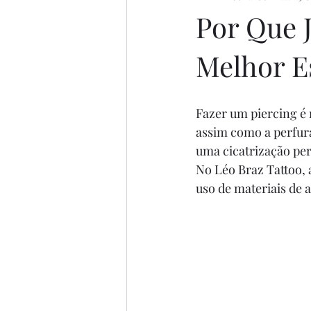
Por Que J
Melhor E
Fazer um piercing é 
assim como a perfura
uma cicatrização perf
No Léo Braz Tattoo, 
uso de materiais de a