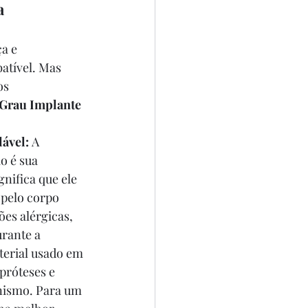
a 
a e 
batível. Mas 
os 
 Grau Implante 
ável:
 A 
o é sua 
ignifica que ele 
pelo corpo 
s alérgicas, 
rante a 
terial usado em 
próteses e 
nismo. Para um 