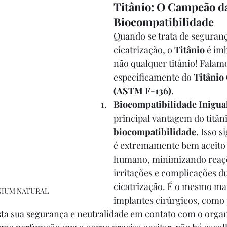
Titânio: O Campeão d
Biocompatibilidade
Quando se trata de seguranç
cicatrização, o 
Titânio
 é im
não qualquer titânio! Falam
especificamente do 
Titânio
(ASTM F-136)
.
Biocompatibilidade Inigual
principal vantagem do titâni
biocompatibilidade
. Isso s
é extremamente bem aceito 
humano, minimizando reaçõe
irritações e complicações du
cicatrização. É o mesmo ma
ANIUM NATURAL
implantes cirúrgicos, como 
esta sua segurança e neutralidade em contato com o orga