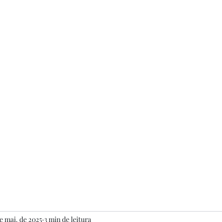
leobraztattoo@hotmail.com
e mai. de 2025
3 min de leitura