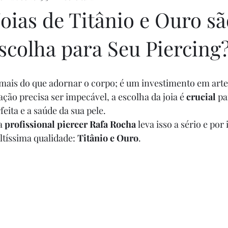
oias de Titânio e Ouro sã
scolha para Seu Piercing
mais do que adornar o corpo; é um investimento em arte e
ção precisa ser impecável, a escolha da joia é 
crucial
 pa
eita e a saúde da sua pele. 
a
 profissional piercer Rafa Rocha 
leva isso a sério e por 
ltíssima qualidade: 
Titânio e Ouro
.