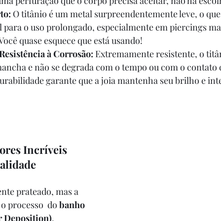
uma perfuração que o corpo precisa aceitar, não há esco
to:
 O titânio é um metal surpreendentemente leve, o que
l para o uso prolongado, especialmente em piercings ma
 Você quase esquece que está usando!
Resistência à Corrosão:
 Extremamente resistente, o titâ
mancha e não se degrada com o tempo ou com o contato 
urabilidade garante que a joia mantenha seu brilho e int
res Incríveis 
alidade
ente prateado, mas a 
o processo  do 
banho 
r Deposition)
.