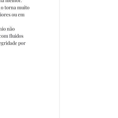
lha melhor.
 o torna muito 
iores ou em 
nio não 
com fluidos 
egridade por 