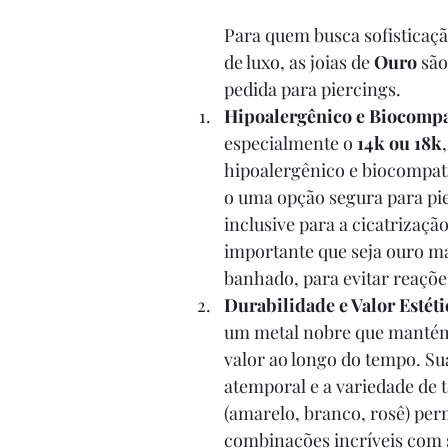
Para quem busca sofisticaçã
de luxo, as joias de 
Ouro
 sã
pedida para piercings.
Hipoalergênico e Biocompa
especialmente o 
14k ou 18k
hipoalergênico e biocompat
o uma opção segura para pie
inclusive para a cicatrização 
importante que seja ouro ma
banhado, para evitar reaçõe
Durabilidade e Valor Estéti
um metal nobre que mantém 
valor ao longo do tempo. Su
atemporal e a variedade de 
(amarelo, branco, rosê) per
combinações incríveis com s