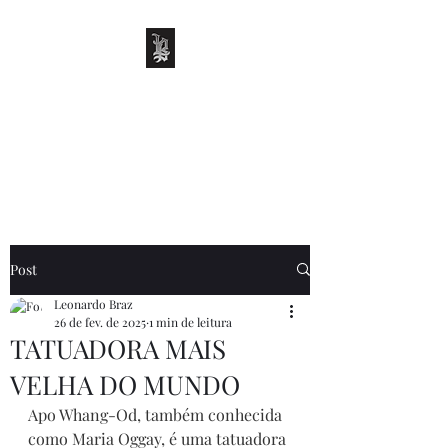
LEO BRAZ TATTOO
Onde o sentimento se
transforma em arte
Post
Leonardo Braz
26 de fev. de 2025
1 min de leitura
TATUADORA MAIS
VELHA DO MUNDO
Apo Whang-Od, também conhecida 
como Maria Oggay, é uma tatuadora 