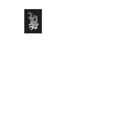
LEO BRAZ TATTOO
Onde o sentimento se transforma em arte
Início
Serviços
Cover-up
Realismo
Mais