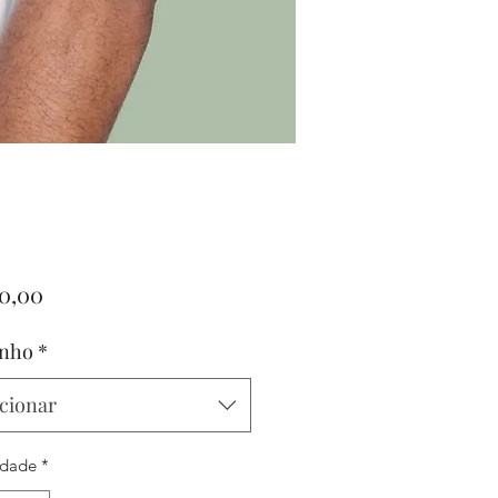
Preço
20,00
nho
*
cionar
idade
*